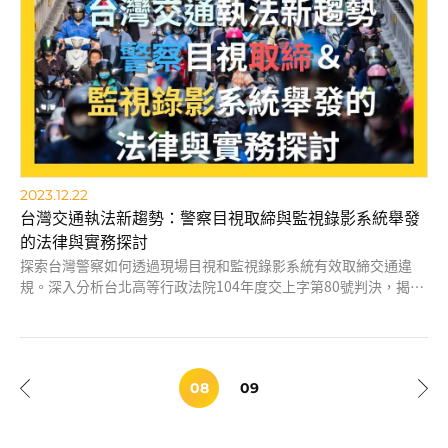
2023.12.22
台灣交通執法新趨勢：警察目視取締與監視錄影系統舉發
的法律與實務探討
探索台灣警察如何透過現場目視和監視錄影系統有效取締交通違
規。深入分析台北高等行政法院104年度交上字第80號判決，揭示
執法革新與公民權利保障的平衡。閱讀本文，了解法律框架、技術
應用及未來發展方向，並探討如何提升交通安全與法治效率的結
合。
08
09