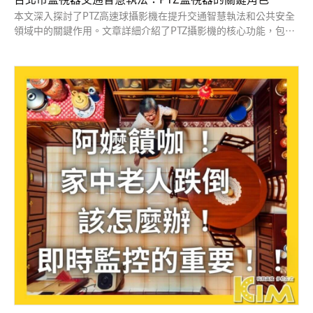
本文深入探討了PTZ高速球攝影機在提升交通智慧執法和公共安全
領域中的關鍵作用。文章詳細介紹了PTZ攝影機的核心功能，包括
橫向旋轉、垂直傾斜和變焦能力，以及高速球型攝影機的特點，特
別是在實時追蹤快速移動目標方面的優勢。透過案例分析，本文突
出了這些技術在台北市等大城市監控系統中的應用，並重點介紹了
KIM-IPC4425ST這款集成高端功能的監視器，它不僅能進行精準的
智慧偵測和追蹤，還支持智慧事件和人臉抓拍模式，為台北監視器
市場提供了全方位的安全監控解決方案。本文適合對交通智慧執
法、公共安全和監控技術感興趣的讀者，以及尋求高效監控系統解
決方案的企業和機構。