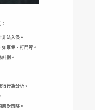
括：
止非法入侵。
，如聚集、打鬥等。
急計劃。
進行行為分析。
。
的應對策略。