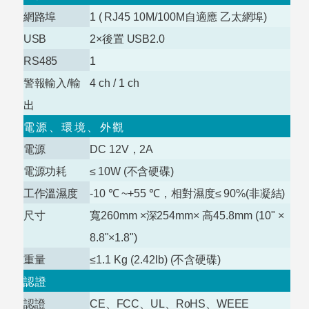
網路埠
1
(
RJ45 10M/100M
自適應 乙太網埠)
USB
2×
後置
USB2.0
RS485
1
警報輸入
/
輸
4 ch / 1
ch
出
電源、環境、外觀
電源
DC
12V
，
2A
電源功耗
≤
10W
(
不含硬碟
)
工作溫濕度
-10
℃
~+55
℃
，相對濕度
≤
90%(
非凝結)
尺寸
寬260mm
×
深
254mm
×
高
45.8mm (10
" ×
8.8"×1.8")
重量
≤
1.1 Kg (2.42lb
) (
不含硬碟
)
認證
認證
CE
、
FCC
、
UL
、
RoHS
、
WEEE