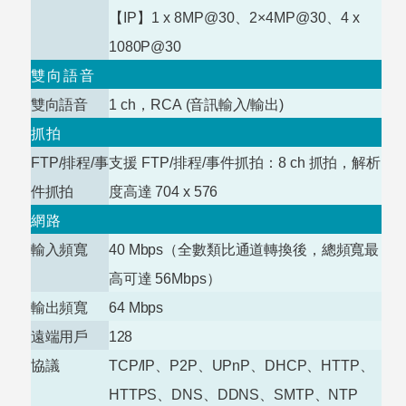
【
IP
】
1 x 8MP@30
、
2×4MP@30
、
4 x
1080P@30
雙向語音
雙向語音
1 ch
，RCA
(
音訊輸入/輸出)
抓拍
FTP/
排程
/
事
支援
FTP/
排程
/
事件抓拍：
8 ch
抓拍，解析
件抓拍
度高達
704 x
576
網路
輸入頻寬
40
Mbps
（全數類比通道轉換後，總頻寬最
高可達 56Mbps）
輸出頻寬
64
Mbps
遠端用戶
128
協議
TCP/IP
、
P2P
、
UPnP
、
DHCP
、
HTTP
、
HTTPS
、
DNS
、
DDNS
、
SMTP
、
NTP