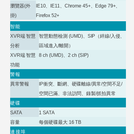
瀏覽器
(
外
IE10
、
IE11
、
Chrome
45+
、
Edge
79+
、
掛
)
Firefox
52+
智能
XVR
端 智慧
智慧動態檢測
(UMD)
、SIP（絆線/入侵、
分析
區域進入/離開
）
XVR
端 智慧
8 ch (UMD)
、
2 ch
(SIP)
功能
警報
異常警報
IP
衝突、斷網、硬碟離線/異常/空間不足/
空間已滿、非法訪問、錄製/抓拍異常
硬碟
SATA
1
SATA
容量
每個硬碟最大
16
TB
連接埠