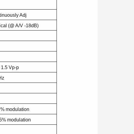
inuously Adj
ical (@ A/V -18dB)
 1.5 Vp-p
Hz
% modulation
5% modulation