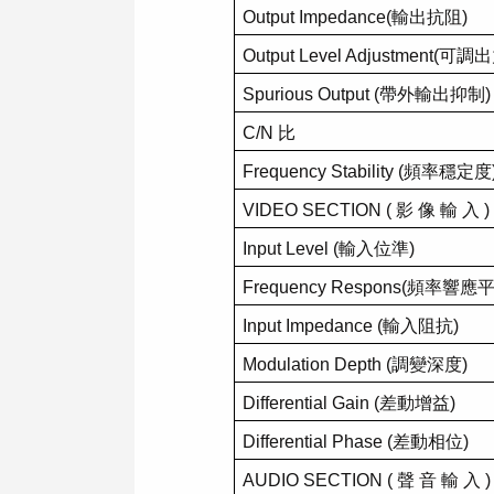
Output Impedance(
輸出抗阻
)
Output Level Adjustment(
可調出
Spurious Output (
帶外輸出抑制
)
C/N
比
Frequency Stability (
頻率穩定度
VIDEO SECTION (
影
像
輸
入
)
Input Level (
輸入位準
)
Frequency Respons(
頻率響應
Input Impedance (
輸入阻抗
)
Modulation Depth (
調變深度
)
Differential Gain (
差動增益
)
Differential Phase (
差動相位
)
AUDIO SECTION (
聲
音
輸
入
)