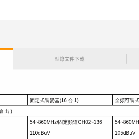
型錄文件下載
固定式調變器
(16
合
1)
全頻可調
輸
出
)
54~860MHz/
固定頻道
CH02~136
54~860MH
110dBuV
105dBuV