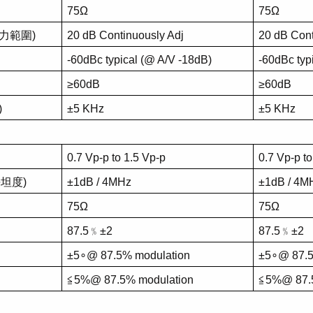
75Ω
75Ω
力範圍
)
20 dB Continuously Adj
20 dB Cont
-60dBc typical (@ A/V -18dB)
-60dBc typ
≥60dB
≥60dB
)
±5 KHz
±5 KHz
0.7 Vp-p to 1.5 Vp-p
0.7 Vp-p to
平坦度
)
±1dB / 4MHz
±1dB / 4M
75Ω
75Ω
87.5
﹪
±2
87.5
﹪
±2
±5
∘
@ 87.5% modulation
±5
∘
@ 87.5
≦
5%@ 87.5% modulation
≦
5%@ 87.