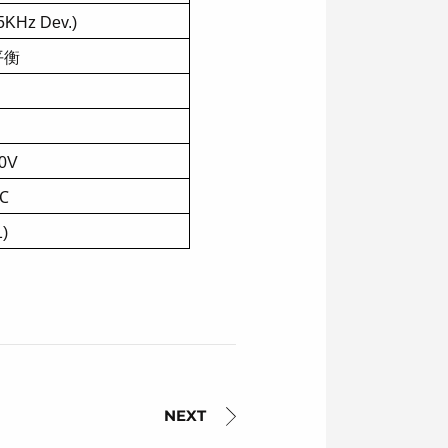
5KHz Dev.)
平衡
0V
℃
1)