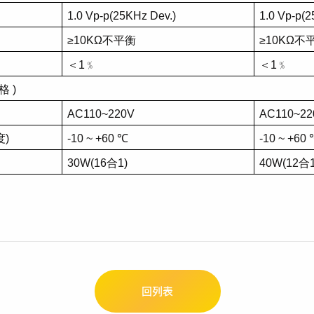
1.0 Vp-p(25KHz Dev.)
1.0 Vp-p(2
≥10KΩ
不平衡
≥10KΩ
不
＜
1
﹪
＜
1
﹪
格
)
AC110~220V
AC110~22
度
)
-10 ~ +60
℃
-10 ~ +60
30W(16
合
1)
40W(12
合
回列表