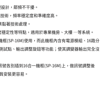
頻調變設計，鄰頻不干擾。
L技術，頻率穩定度和準確度高。
業黏著技術處理。
度穩定性等特點，適用於專業機房、大樓 …等系統。
機框(SP-16M)使用，而此機框內含有電源模組、16路分
測試點、輸出調整旋鈕等功能；使其調變器輸出完全沒
號各別插到16合一機框(SP-16M)上，做訊號調整後
員安裝更容易。