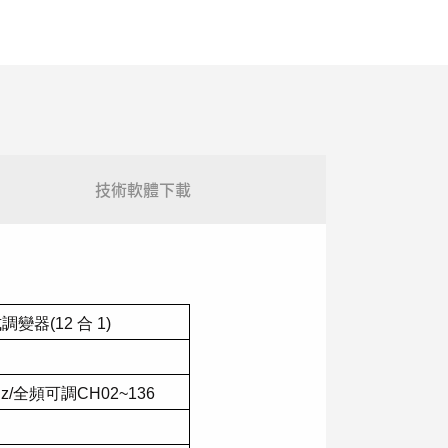
技術軟體下載
式調變器
(12
合
1)
z/
全頻可調
CH02~136