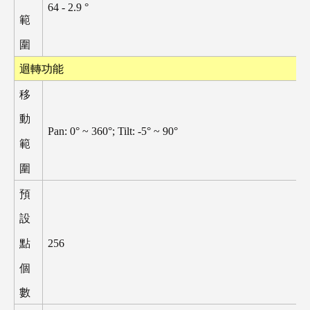
64 - 2.9
°
範
圍
迴轉功能
移
動
Pan: 0
°
~ 360
°
; Tilt: -5
°
~ 90
°
範
圍
預
設
256
點
個
數