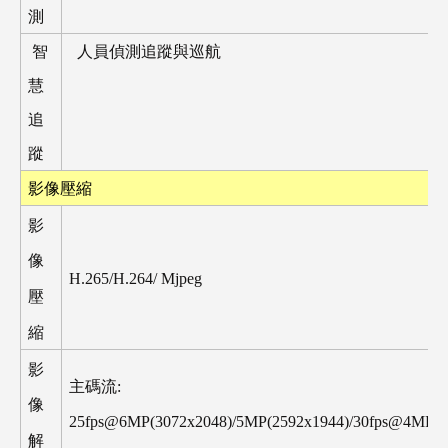
測
智
人員偵測追蹤與巡航
慧
追
蹤
影像壓縮
影
像
H.265/H.264/
Mjpeg
壓
縮
影
主碼流
:
像
25fps@6MP(3072x2048)/5MP(2592x1944)/30fps@4MP(2
解