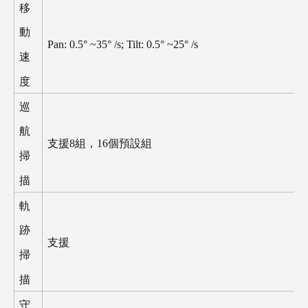
移
動
Pan: 0.5
°
~35
°
/s; Tilt: 0.5
°
~25
°
/s
速
度
巡
航
支援
8
組，
16
個預設組
掃
描
軌
跡
支援
掃
描
守