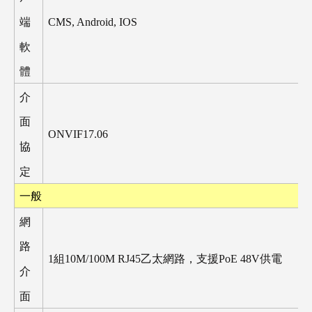
CMS, Android, IOS
端
軟
體
介
面
ONVIF17.06
協
定
一般
網
路
1
組
10M/100M RJ45
乙太網路，支援
PoE 48V
供電
介
面