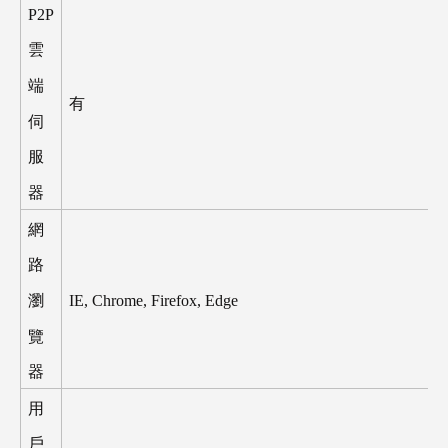
P2P
雲
端
有
伺
服
器
網
路
IE, Chrome, Firefox, Edge
瀏
覽
器
用
戶