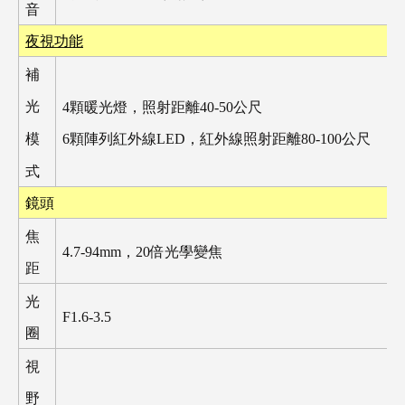
音
夜視功能
補
光
4
顆暖光燈，照射距離
40-50
公尺
模
6
顆陣列紅外線
LED
，紅外線照射距離
80-100
公尺
式
鏡頭
焦
4.7-94mm
，
20
倍光學變焦
距
光
F1.6-3.5
圈
視
野