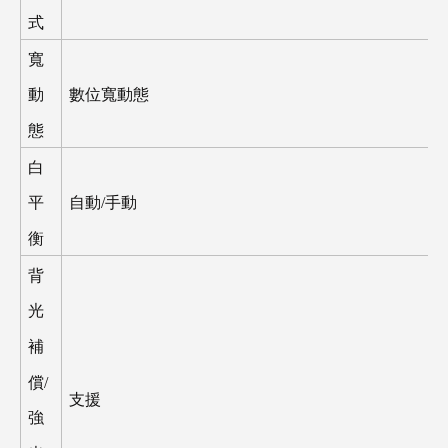
式
寬
數位寬動態
動
態
白
自動
/
手動
平
衡
背
光
補
償
/
支援
強