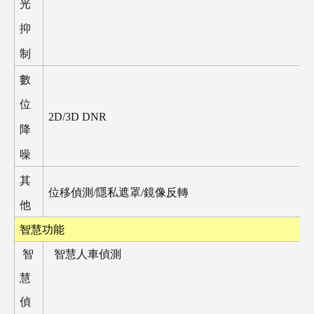
光
抑
制
數
位
2D/3D DNR
降
噪
其
位移偵測
/
隱私遮罩
/
鏡像反轉
他
智慧功能
智
智慧人車偵測
慧
偵