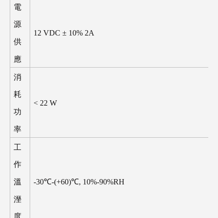
電
源
12 VDC
±
10% 2A
供
應
消
耗
< 22 W
功
率
工
作
-30
℃
-(+60)
℃
, 10%-90%RH
溫
溼
度