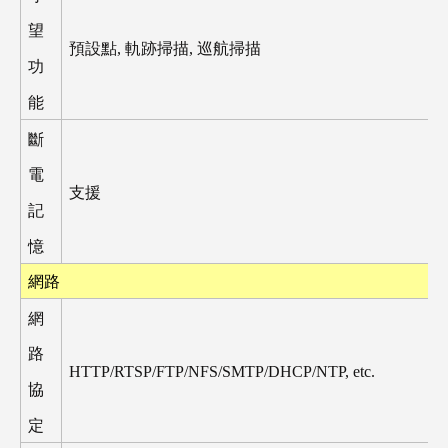
望
預設點
,
軌跡掃描
,
巡航掃描
功
能
斷
電
支援
記
憶
網路
網
路
HTTP/RTSP/FTP/NFS/SMTP/DHCP/NTP, etc.
協
定