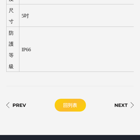
尺
5
吋
寸
防
護
IP66
等
級
回列表