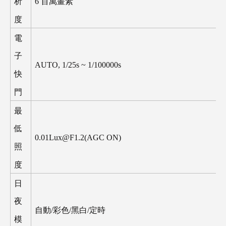
6
百萬畫素
析
度
電
子
AUTO, 1/25s ~ 1/100000s
快
門
最
低
0.01Lux@F1.2(AGC ON)
照
度
日
夜
自動
/
彩色
/
黑白
/
定時
模