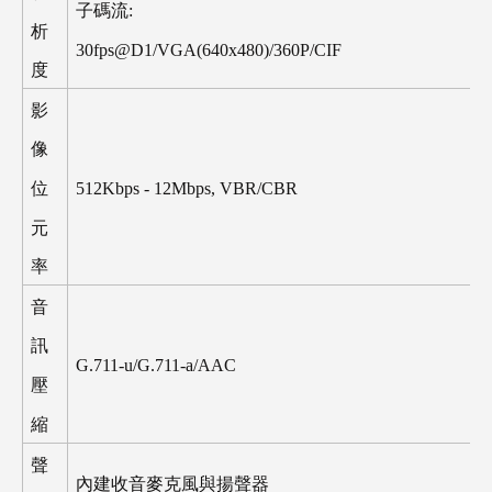
子碼流
:
析
30fps@D1/VGA(640x480)/360P/CIF
度
影
像
512Kbps - 12Mbps, VBR/CBR
位
元
率
音
訊
G.711-u/G.711-a/AAC
壓
縮
聲
內建收音麥克風與揚聲器