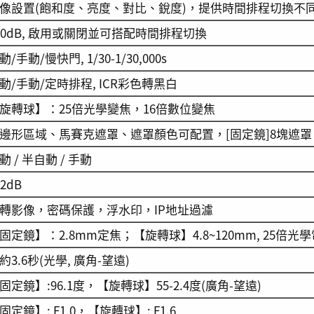
像設置(飽和度、亮度、對比、銳度)，提供時間排程切換不
20dB, 啟用或關閉並可搭配時間排程切換
動/手動/慢快門, 1/30-1/30,000s
動/手動/定時排程, ICR彩色轉黑白
旋轉球】：25倍光學變焦，16倍數位變焦
邊形區域、馬賽克遮罩、遮罩顏色可配置，[固定鏡]8塊遮罩、
動 / 半自動 / 手動
52dB
轉影像，密碼保護，浮水印，IP地址過濾
固定鏡】：2.8mm定焦；【旋轉球】4.8~120mm, 25倍光
約3.6秒(光學, 廣角-望遠)
固定鏡】:96.1度，【旋轉球】55-2.4度(廣角-望遠)
固定鏡】: F1.0，【旋轉球】: F1.6