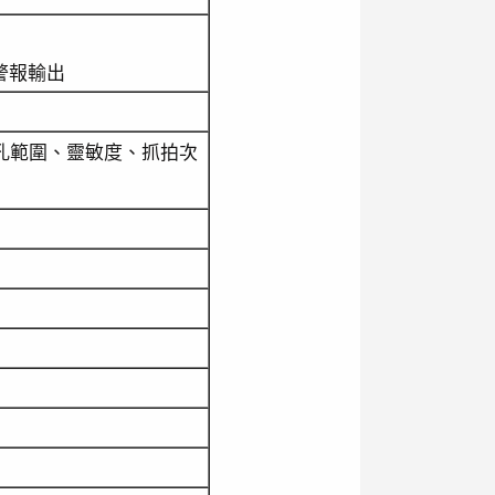
警報輸出
、瞳孔範圍、靈敏度、抓拍次