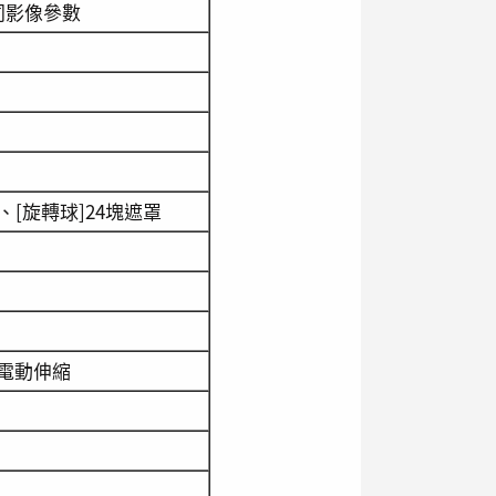
同影像參數
[旋轉球]24塊遮罩
學電動伸縮