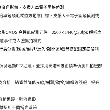
環境廣角影像，支援人車電子圍籬偵測
5X高倍率鏡頭追蹤遠方動態目標，支援人車電子圍籬偵測或
OS 高性能感測元件，2560 x 1440@30fps 解析度
換智慧事件或人臉抓拍模式
行為分析(區域/越界/進入/離開區域)等搭配固定鏡偵測
測連動PTZ追蹤，並採用高階AI技術精準偵測抓拍臉部
行為分析，過濾並降低光線/樹葉/動物/旗幟等誤報，提升
，自動追蹤，輪流追蹤
離採用不同補光系統