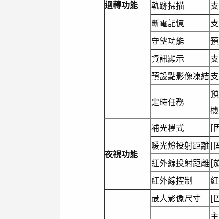
迴轉功能
軌跡掃描
支
斷電記憶
支
守望功能
預
資訊顯示
支
預設點影像凍結
支
預
定時任務
機
補光模式
[
暖光燈投射距離
[
夜視功能
紅外線投射距離
[
紅外線控制
紅
最大影像尺寸
[固
主