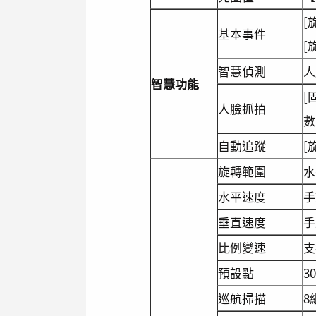
[
基本事件
[
智慧偵測
人
智慧功能
[
人臉抓拍
數
自動追蹤
[
旋轉範圍
水
水平速度
手
垂直速度
手
比例變速
支
預設點
3
巡航掃描
8