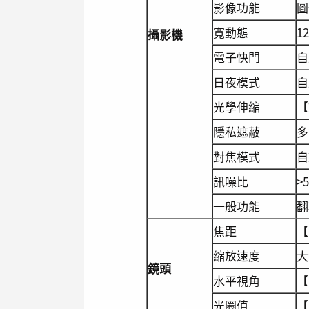
影像功能
圖
寬動態
1
攝影機
電子快門
自
日夜模式
自
光學伸縮
【
隱私遮蔽
多
對焦模式
自
訊噪比
>
一般功能
翻
焦距
【
縮放速度
大
鏡頭
水平視角
【
光圈值
【