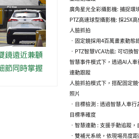
廣角星光全彩攝影機: 捕捉
PTZ高速球型攝影機: 採2
人臉抓拍
•固定鏡採用4百萬畫素動態錄影CM
•PTZ智慧VCA功能: 可切
智慧事件模式下，透過AI人車
連動跟蹤
人臉抓拍模式下，搭配固定鏡偵
照片
•目標檢測 : 透過智慧人車
目標準確度
•智慧連動 : 支援手動追蹤
•雙補光系統，依現場亮度距