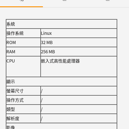
系統
操作系統
Linux
ROM
32 MB
RAM
256 MB
CPU
嵌入式高性能處理器
顯示
螢幕尺寸
/
操作方式
/
類型
/
解析度
/
影像