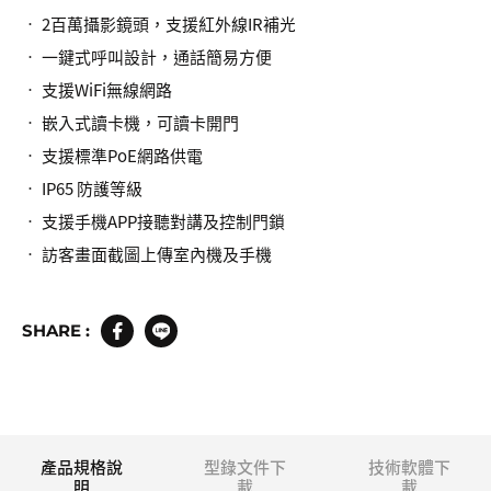
• 2百萬攝影鏡頭，支援紅外線IR補光
• 一鍵式呼叫設計，通話簡易方便
• 支援WiFi無線網路
• 嵌入式讀卡機，可讀卡開門
• 支援標準PoE網路供電
• IP65 防護等級
• 支援手機APP接聽對講及控制門鎖
• 訪客畫面截圖上傳室內機及手機
SHARE :
產品規格說
型錄文件下
技術軟體下
明
載
載