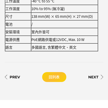
工作溫度
-40 °C to 55 °C
工作濕度
10% to 95% (無冷凝)
尺寸
138 mm(W) × 65 mm(H) × 27 mm(D)
電池
/
安裝環境
室內外皆可
電源供應
PoE網路供電或12VDC, Max. 10 W
語言
多國語言, 含繁體中文、英文
回列表