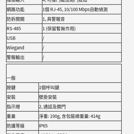
網路功能
1個 RJ-45, 10/100 Mbps自動偵測
防拆開關
1, 具警報音
RS-485
1 (保留暫無作用)
USB
/
Wiegand
/
警報輸出
/
一般
按鍵
1個呼叫鍵
安裝
壁掛安裝
指示燈
2, 通話及開門
重量
淨重: 190g, 含包裝總重量: 414g
防護等級
IP65