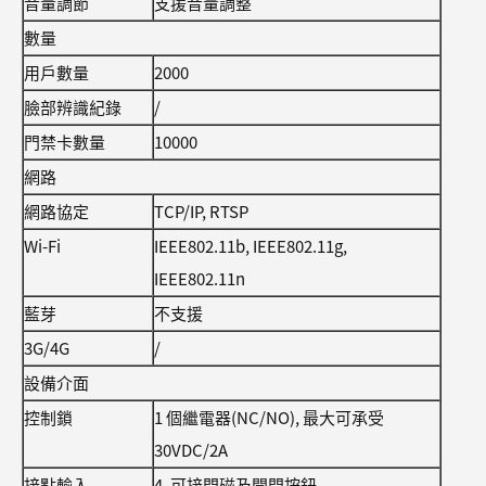
音量調節
支援音量調整
數量
用戶數量
2000
臉部辨識紀錄
/
門禁卡數量
10000
網路
網路協定
TCP/IP, RTSP
Wi-Fi
IEEE802.11b, IEEE802.11g,
IEEE802.11n
藍芽
不支援
3G/4G
/
設備介面
控制鎖
1 個繼電器(NC/NO), 最大可承受
30VDC/2A
接點輸入
4, 可接門磁及開門按鈕