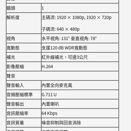
鏡頭
1
解析度
主碼流: 1920 × 1080p, 1920 × 720p
子碼流: 640 × 480p
視角
水平視角: 131° 垂直視角: 78°
寬動態
支援120 dB WDR寬動態
補光
紅外線補光，可達3公尺
影像壓縮
H.264
聲音
聲音輸入
內置全向麥克風
音頻壓縮標準
G.711 U
聲音輸出
內置喇叭
音訊壓縮率
64 Kbps
音訊質量
噪音抑制與回音消除