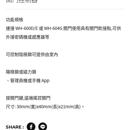
功能規格
連接 WH-600D/E 或 WH-604G 開門使用具有開門乾接點,可供
外接密碼機或感應器等
可控制陰極鎖可提供由室內
陽極鎖或磁力鎖
、管理員機或手機 App
按開門鍵,遠端搖控開門
尺寸: 30mm(寛)x40mm(長)x21mm(高)。
SHARE :