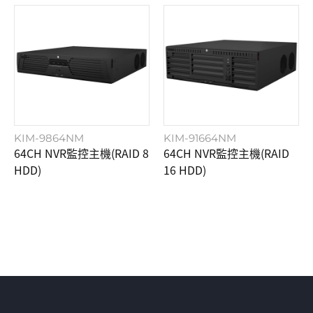
KIM-9864NM
KIM-91664NM
64CH NVR監控主機(RAID 8
64CH NVR監控主機(RAID
HDD)
16 HDD)