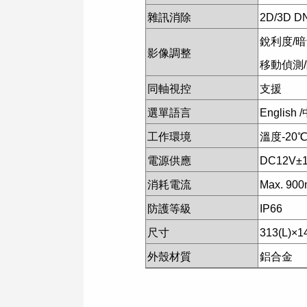
雜訊消除
2D/3D D
銳利度/暗
影像調整
移動偵測
同軸視控
支援
選單語言
English /
工作環境
溫度-20℃
電源供應
DC12V±
消耗電流
Max. 900
防護等級
IP66
尺寸
313(L)×1
外殼材質
鋁合金