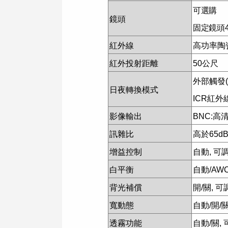
可選購
鏡頭
固定鏡頭4 /
紅外線
高功率陶瓷L
紅外投射距離
50
公尺
外部觸發(
日夜轉換模式
ICR
紅外線
影像輸出
BNC:
高清A
訊雜比
高於65dB
增益控制
自動, 可
白平衡
自動/AW
背光補償
開/關, 
寬動態
自動/開/
透霧功能
自動/關,