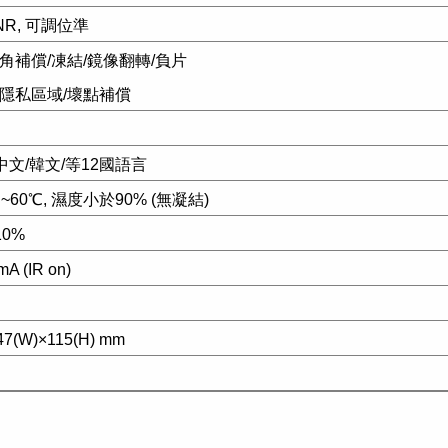
NR,
可調位準
角補償/凍結/鏡像翻轉/負片
/隱私區域/壞點補償
中文/韓文/等12國語言
~60℃, 濕度小於90% (無凝結)
10%
mA (IR on)
47(W)×115(H) mm