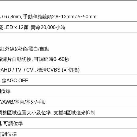
 6 / 8mm, 手動伸縮鏡頭2.8~12mm / 5~50mm
ED x 12顆, 壽命20,000小時
紅外線)/彩色/黑白/自動
濾片自動切換, 可調延時0~60秒
HD / TVI / CVI, 標清CVBS (可切換)
 @AGC OFF
調位準
C/AWB/室內/室外/手動
可調整區域位置大小及位準, 支援4區域強光抑制
關, 可調位準
 可調位準