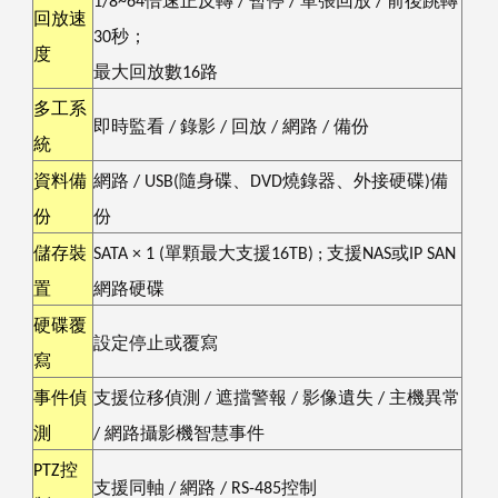
1/8~64
倍速正反轉
/
暫停
/
單張回放
/
前後跳轉
回放速
30
秒；
度
最大回放數
16
路
多工系
即時監看
/
錄影
/
回放
/
網路
/
備份
統
資料備
網路
/ USB(
隨身碟、
DVD
燒錄器、外接硬碟
)
備
份
份
儲存裝
SATA
×
1 (
單顆最大支援
16TB) ;
支援
NAS
或
IP SAN
置
網路硬碟
硬碟覆
設定停止或覆寫
寫
事件偵
支援位移偵測
/
遮擋警報
/
影像遺失
/
主機異常
測
/
網路攝影機智慧事件
PTZ
控
支援同軸
/
網路
/ RS-485
控制