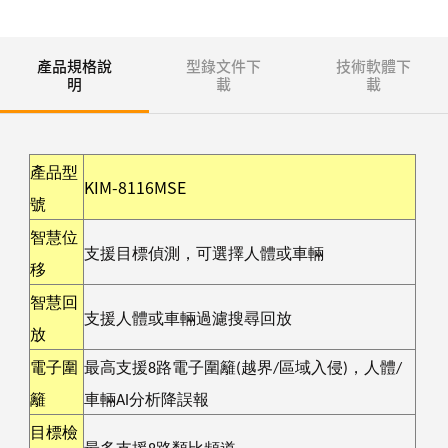
產品規格說
型錄文件下
技術軟體下
明
載
載
產品型
KIM-8116MSE
號
智慧位
支援目標偵測，可選擇人體或車輛
移
智慧回
支援人體或車輛過濾搜尋回放
放
電子圍
最高支援
8
路電子圍籬
(
越界
/
區域入侵
)
，人體
/
籬
車輛
AI
分析降誤報
目標檢