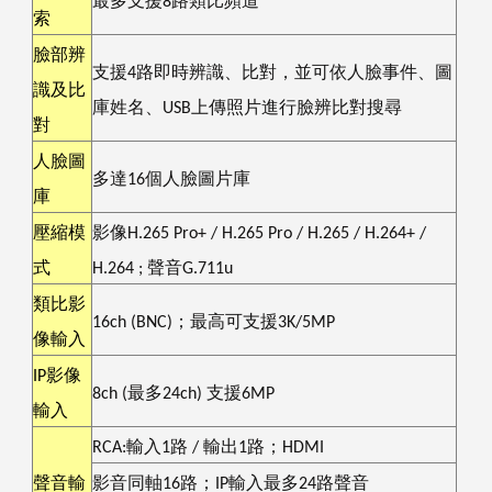
最多支援
8
路類比頻道
索
臉部辨
支援4路即時辨識、比對，並可依人臉事件、圖
識及比
庫姓名、USB上傳照片進行臉辨比對搜尋
對
人臉圖
多達16個人臉圖片庫
庫
壓縮模
影像
H.265 Pro+ / H.265 Pro / H.265 / H.264+ /
式
H.264 ;
聲音
G.711u
類比影
16ch (BNC)
；最高可支援
3K/5MP
像輸入
IP
影像
8ch (
最多
24ch)
支援
6MP
輸入
RCA:
輸入
1
路
/
輸出
1
路；
HDMI
聲音輸
影音同軸
16
路；
IP
輸入最多
24
路聲音