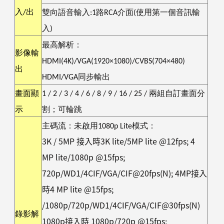
入
/
出
雙向語音輸入
:1
路
RCA
介面
(
使用第一個音訊輸
入
)
最高解析：
影像輸
HDMI(4K)/VGA(1920×1080)/CVBS(704×480)
出
HDMI/VGA
同步輸出
畫面顯
1 / 2 / 3 / 4 / 6 / 8 / 9 / 16 / 25 /
兩組自訂畫面分
示
割；可輪跳
主碼流：
未啟用
1080p Lite
模式：
3K / 5MP
接入時
3K lite/5MP lite @12fps; 4
MP lite/1080p @15fps;
720p/WD1/4CIF/VGA/CIF@20fps(N); 4MP
接入
時
4 MP lite @15fps;
/1080p/720p/WD1/4CIF/VGA/CIF@30fps(N)
錄影解
1080p
接入時
1080p/720p @15fps;