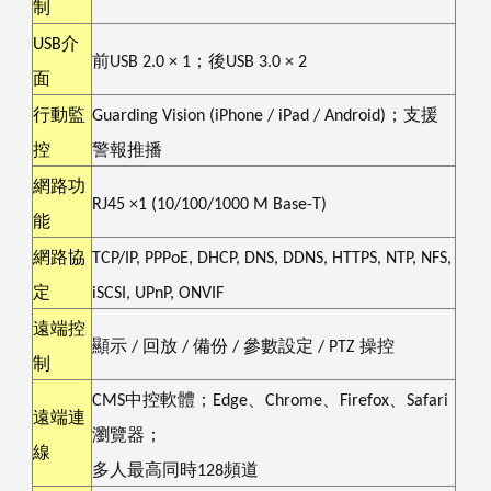
制
USB
介
前
USB 2.0
×
1
；後
USB 3.0
×
2
面
行動監
Guarding Vision (iPhone / iPad / Android)
；支援
控
警報推播
網路功
RJ45
×
1 (10/100/1000 M Base-T)
能
網路協
TCP/IP, PPPoE, DHCP, DNS, DDNS, HTTPS, NTP, NFS,
定
iSCSI, UPnP, ONVIF
遠端控
顯示
/
回放
/
備份
/
參數設定
/ PTZ
操控
制
CMS
中控軟體；
Edge
、
Chrome
、
Firefox
、
Safari
遠端連
瀏覽器；
線
多人最高同時
128
頻道