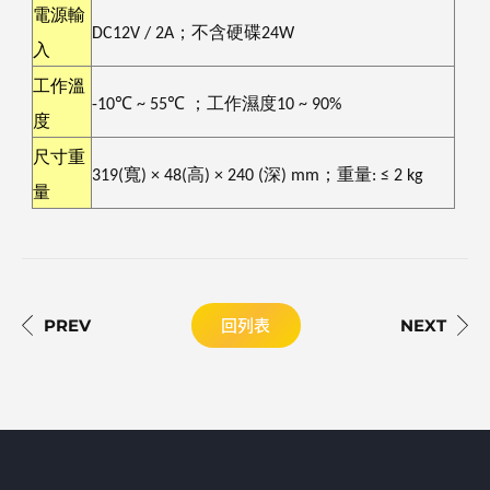
電源輸
DC12V / 2A
；不含硬碟
24W
入
工作溫
-10℃ ~ 55℃
；工作濕度
10 ~ 90%
度
尺寸重
319(
寬
)
×
48(
高
)
×
240 (
深
) mm
；重量
:
≤ 2 kg
量
回列表