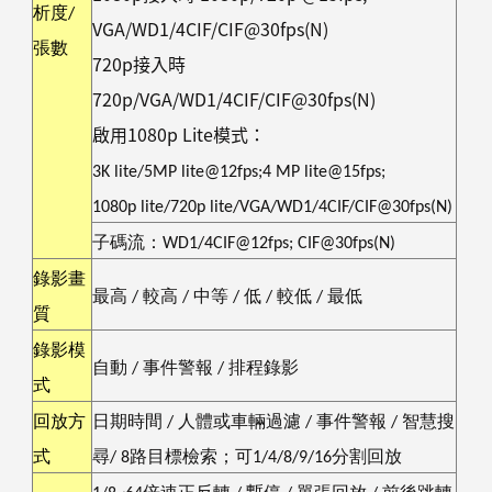
析度
/
VGA/WD1/4CIF/CIF@30fps(N)
張數
720p
接入時
720p/VGA/WD1/4CIF/CIF@30fps(N)
啟用
1080p Lite
模式：
3K lite/5MP lite@12fps;4 MP lite@15fps;
1080p lite/720p lite/VGA/WD1/4CIF/CIF@30fps(N)
子碼流：
WD1/4CIF@12fps; CIF@30fps(N)
錄影畫
最高
/
較高
/
中等
/
低
/
較低
/
最低
質
錄影模
自動
/
事件警報
/
排程錄影
式
回放方
日期時間
/
人體或車輛過濾
/
事件警報
/
智慧搜
式
尋
/ 8
路目標檢索；可
1/4/8/9/16
分割回放