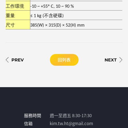
工作環境
-
10
~
+
5
5º C, 10
~
90 %
重量
≤
1
kg
(
不含硬碟
)
尺寸
3
8
5
(W)
×
315(D)
×
52(H)
m
m
回列表
服務時間
週一至週五 8:30-17:30
信箱
kim.tw.ht@gmail.com