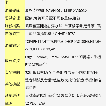
出
網路硬碟
最多支援
8
組
NAS(NFS) / 1
組
IP SAN(iSCSI)
硬碟管理
配額
(
每路可分配不同容量
)
或群組
錄影檔案
循環覆蓋開
/
關
,
浮水印
,
重要檔案鎖定保護
,
可調
影像協定
主流品牌攝影機
/ ONVIF / RTSP
TCP/IP,HTTP,HTTPS,PPPoE,DHCP,DNS,DDNS,NTP,SMTP,S
網路協定
iSCSI,IEEE802.1X,API
Edge, Chrome, Firefox, Safari, IE11
瀏覽器
/
手機
AP
遠端監控
PTZ,
參數設定
安全機制
32
組帳號密碼管理
,
每組可設定不同操作權限
聲音開關及音量
/
數位放大
/
影像設定
/
預覽策略
(
其他功能
流切換
系統維護
日誌查詢匯出
/
設定參數匯入
(
出
)/
升級
/
硬碟
S.M.A.
電源
12 VDC, 3.3A