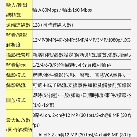
輸入
/
輸出
輸入
80
M
b
ps
/
輸出
16
0 Mbps
總頻寬
遠端連線數
128 (
同時連線人數
)
監看
/
錄影
12MP/8MP
(4K)
/6MP/5
M
P/4MP
/
3M
P
/10
8
0p
/
U
X
G
A/
解析度
攝影機管理
新增移除
/
參數設定
(
解析
,
頻寬
,
畫質
,
張數
,
抬頭
,
事
監看顯示
1/2/4/6/8/9
分割編輯
,
可分頁或可輪跳
錄影模式
定時
/
事件錄影
(
位移、警報、智慧
VCA
事件
),
一週
錄影碼流
可選主或子碼流
,
支援事件加權及觸發前預錄影
,
即時
(5
分鐘
)/
一般
(
頻道
/
日期時間
)/
事件
/
標籤
/
分
回放模式
(1/8~16
倍
)
8
路
AI on: 2-ch@12 MP (30 fps)/3-ch@8 MP (30 fps
最大回放數
fps)
(
同時解碼能
AI off: 2-ch@12 MP (30 fps)/4-ch@8 MP (30 fps)