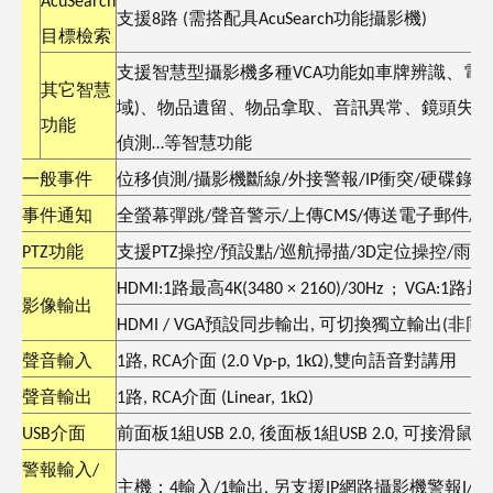
AcuSearch
支援
8
路
(
需搭配具
AcuSearch
功能攝影機
)
目標檢索
支援智慧型攝影機多種
VCA
功能如車牌辨識、電
其它智慧
域
)
、物品遺留、物品拿取、音訊異常、鏡頭失焦
功能
偵測
…
等智慧功能
一般事件
位移偵測
/
攝影機斷線
/
外接警報
/IP
衝突
/
硬碟錄滿
事件通知
全螢幕彈跳
/
聲音警示
/
上傳
CMS/
傳送電子郵件
/
觸
PTZ
功能
支援
PTZ
操控
/
預設點
/
巡航掃描
/3D
定位操控
/
雨刷
HDMI:1
路最高
4K(3480 × 2160)/30Hz ; VGA:1
路最
影像輸出
HDMI / VGA
預設同步輸出
,
可切換獨立輸出
(
非同
聲音輸入
1
路
, RCA
介面
(2.0 Vp-p, 1kΩ),
雙向語音對講用
聲音輸出
1
路
, RCA
介面
(Linear, 1kΩ)
USB
介面
前面板
1
組
USB 2.0,
後面板
1
組
USB 2.0,
可接滑鼠
/
警報輸入
/
主機：
4
輸入
/1
輸出
,
另支援
IP
網路攝影機警報
I/O