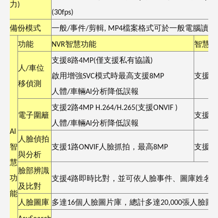
力
)
(30fps)
備份模式
一般
/
事件
/
剪輯
, MP4
檔案格式可於一般電腦讀取
功能
NVR
智慧功能
智慧
IP
支援
8
路
4MP(
僅支援私有協議
)
人
/
車位
啟用增強
SVC
模式時最高支援
8MP
支援
8
移偵測
人體
/
車輛
AI
分析降低誤報
支援
2
路
4MP H.264/H.265(
支援
ONVIF )
電子圍籬
支援
8
人體
/
車輛
AI
分析降低誤報
AI
人臉偵拍
智
支援
1
路
ONVIF
人臉抓拍，最高
8MP
支援
8
與分析
慧
臉部辨識
功
支援
4
路即時比對，並可依人臉事件、圖庫姓名
及比對
能
人臉圖庫
多達
16
個人臉圖片庫，總計多達
20,000
張人臉圖