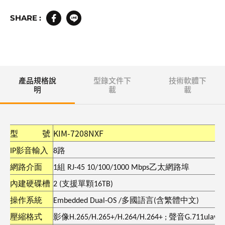
SHARE :
產品規格說
型錄文件下
技術軟體下
明
載
載
型 號
KIM-7208NXF
IP
影音輸入
8
路
網路介面
1
組
RJ-45 10/100/1000 Mbps
乙太網路埠
內建硬碟槽
2 (
支援單顆
16TB)
操作系統
Embedded Dual-OS /
多國語言
(
含繁體中文
)
壓縮格式
影像
H.265/H.2
6
5
+
/H.
2
64/H.
2
64
+
;
聲音
G.711ulaw/