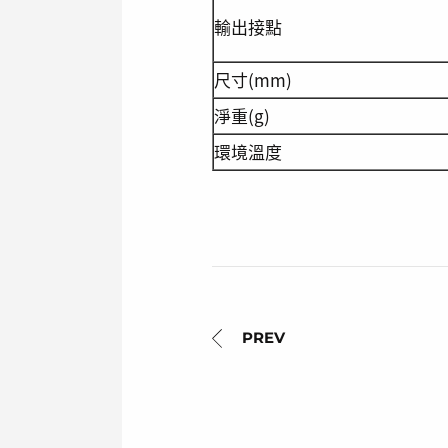
輸出接點
尺寸(mm)
淨重(g)
環境溫度