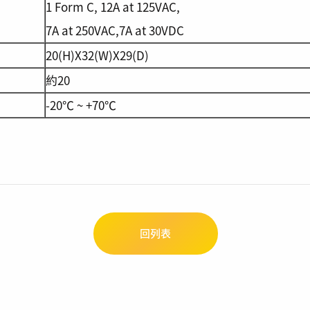
1 Form C, 12A at 125VAC,
7A at 250VAC,7A at 30VDC
20(H)X32(W)X29(D)
約20
-20℃ ~ +70℃
回列表