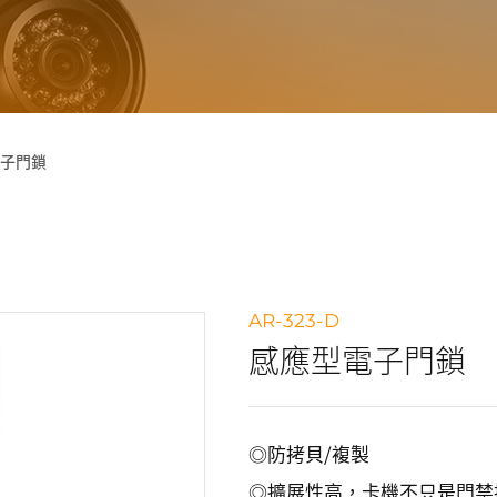
子門鎖
AR-323-D
感應型電子門鎖
◎防拷貝/複製
◎擴展性高，卡機不只是門禁