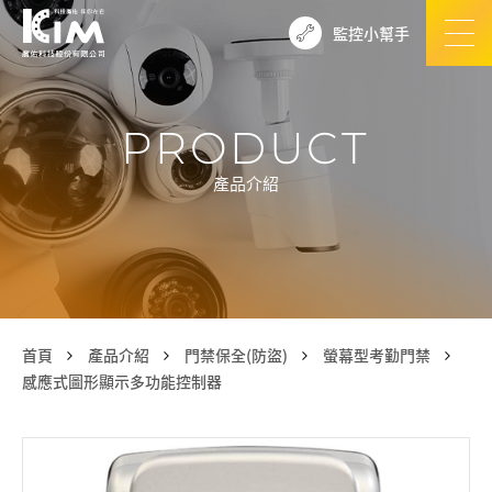
監控小幫手
PRODUCT
產品介紹
首頁
產品介紹
門禁保全(防盜)
螢幕型考勤門禁
感應式圖形顯示多功能控制器