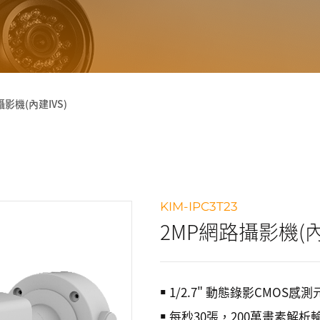
影機(內建IVS)
KIM-IPC3T23
2MP網路攝影機(內
￭ 1/2.7" 動態錄影CMOS感
￭ 每秒30張，200萬畫素解析輸出(