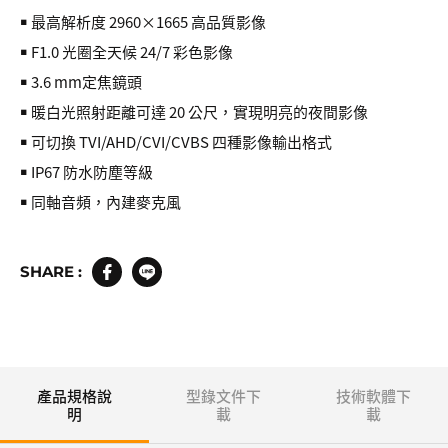
￭ 最高解析度 2960×1665 高品質影像
￭ F1.0 光圈全天候 24/7 彩色影像
￭ 3.6 mm定焦鏡頭
￭ 暖白光照射距離可達 20 公尺，實現明亮的夜間影像
￭ 可切換 TVI/AHD/CVI/CVBS 四種影像輸出格式
￭ IP67 防水防塵等級
￭ 同軸音頻，內建麥克風
SHARE :
產品規格說
型錄文件下
技術軟體下
明
載
載