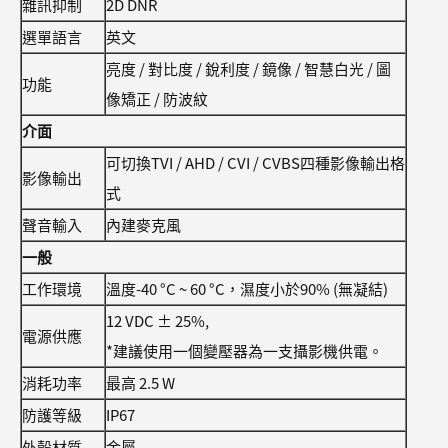
雜訊抑制
2D DNR
選單語言
英文
亮度 / 對比度 / 銳利度 / 鏡像 / 智慧白光 / 圖
功能
像矯正 / 防波紋
介面
可切換TVI / AHD / CVI / CVBS四種影像輸出格
影像輸出
式
聲音輸入
內建麥克風
一般
工作環境
溫度-40 °C ~ 60 °C，濕度小於90% (無凝結)
12 VDC ± 25%,
電源供應
*建議使用一個變壓器為一支攝影機供電。
消耗功率
最高 2.5 W
防護等級
IP67
外殼材質
金屬