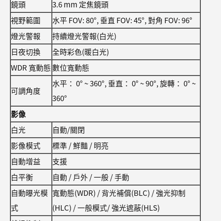
鏡頭
3.6 mm 定焦鏡頭
視野範圍
水平 FOV: 80°, 垂直 FOV: 45°, 對角 FOV: 96°
燈光警報
持續燈光警報(白光)
日夜切換
全時彩色(暖白光)
WDR 寬動態
數位寬動態
水平： 0° ~ 360°, 垂直： 0° ~ 90°, 旋轉： 0° ~
可調角度
360°
影像
白光
自動/關閉
影像模式
標準 / 鮮豔 / 明亮
自動增益
支援
白平衡
自動 / 戶外 / 一般 / 手動
自動曝光模
寬動態(WDR) / 背光補償(BLC) / 強光抑制
式
(HLC) / 一般模式/ 強光遮蔽(HLS)