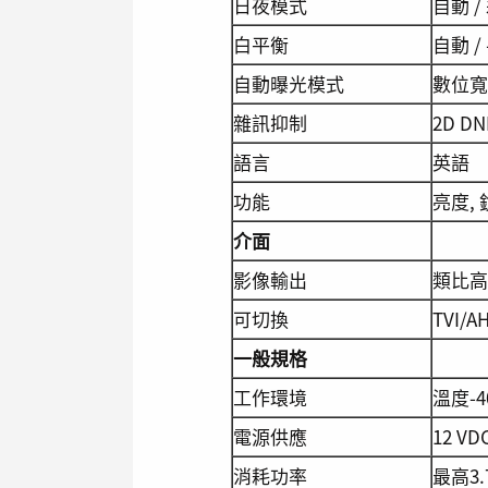
日夜模式
自動 /
白平衡
自動 /
自動曝光模式
數位寬動
雜訊抑制
2D 
語言
英語
功能
亮度,
介面
影像輸出
類比高
可切換
TVI/A
一般規格
工作環境
溫度-4
電源供應
12 VD
消耗功率
最高3.