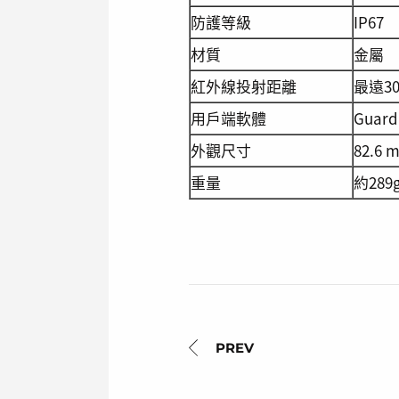
防護等級
IP67
材質
金屬
紅外線投射距離
最遠3
用戶端軟體
Guardi
外觀尺寸
82.6 
重量
約289