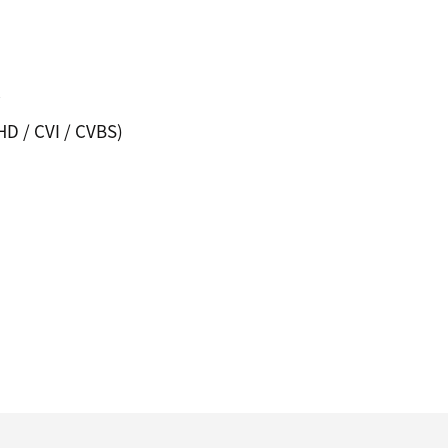
。
/ CVI / CVBS)