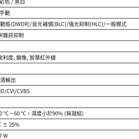
 彩色 / 黑白
 手動
態(DWDR)/背光補償(BLC)/強光抑制(HLC)/一般模式
DNR雜訊抑制
 銳利度, 鏡像, 智慧紅外線
清輸出
HD/CVI/CVBS
0 °C ~ 60 °C，濕度小於90% (無凝結)
C ± 25%
7 W