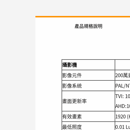
產品規格說明
攝影機
影像元件
200萬
影像系統
PAL/N
TVI: 
畫面更新率
AHD:1
有效畫素
1920 (
最低照度
0.01 