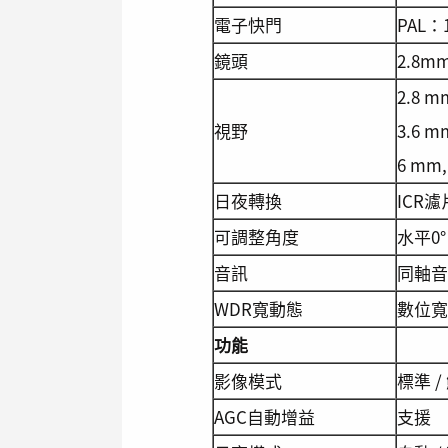
電子快門
PAL：1
鏡頭
2.8m
2.8 mm
視野
3.6 m
6 mm,
日夜轉換
ICR
可調整角度
水平0° 
音訊
同軸音
WDR寬動態
數位寬
功能
影像模式
標準 /
AGC自動增益
支援