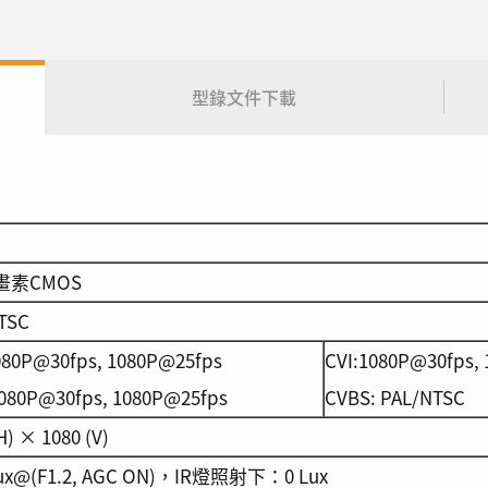
型錄文件下載
畫素CMOS
TSC
1080P@30fps, 1080P@25fps
CVI:1080P@30fps,
080P@30fps, 1080P@25fps
CVBS: PAL/NTSC
H) × 1080 (V)
Lux@(F1.2, AGC ON)，IR燈照射下：0 Lux