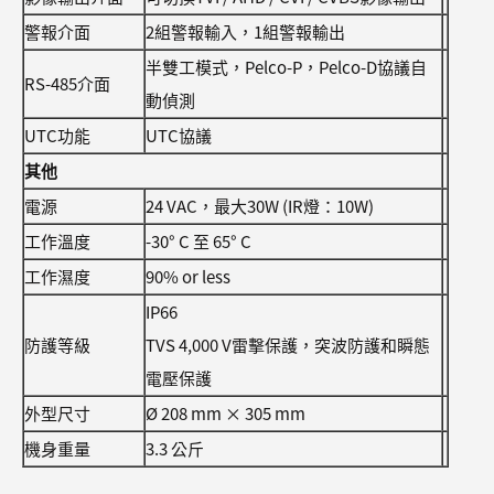
警報介面
2組警報輸入，1組警報輸出
半雙工模式，Pelco-P，Pelco-D協議自
RS-485介面
動偵測
UTC功能
UTC協議
其他
電源
24 VAC，最大30W (IR燈：10W)
工作溫度
-30° C 至 65° C
工作濕度
90% or less
IP66
防護等級
TVS 4,000 V雷擊保護，突波防護和瞬態
電壓保護
外型尺寸
Ø 208 mm × 305 mm
機身重量
3.3 公斤