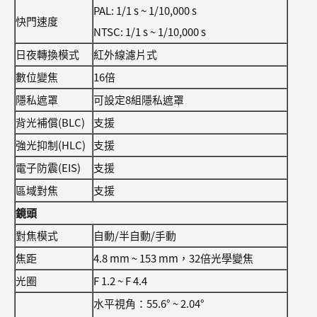
PAL: 1/1 s ~ 1/10,000 s
快門速度
NTSC: 1/1 s ~ 1/10,000 s
日夜轉換模式
紅外線濾片式
數位變焦
16倍
隱私遮罩
可設定8組隱私遮罩
背光補償(BLC)
支援
強光抑制(HLC)
支援
電子防震(EIS)
支援
區域對焦
支援
鏡頭
對焦模式
自動/半自動/手動
焦距
4.8 mm ~ 153 mm，32倍光學變焦
光圈
F 1.2 ~ F 4.4
水平視角：55.6° ~ 2.04°