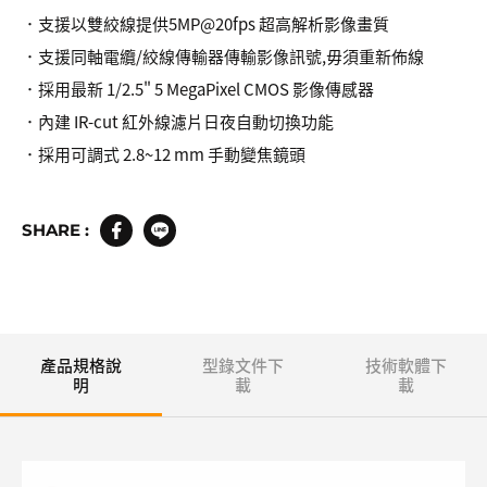
．支援以雙絞線提供5MP@20fps 超高解析影像畫質
．支援同軸電纜/絞線傳輸器傳輸影像訊號,毋須重新佈線
．採用最新 1/2.5" 5 MegaPixel CMOS 影像傳感器
．內建 IR-cut 紅外線濾片日夜自動切換功能
．採用可調式 2.8~12 mm 手動變焦鏡頭
SHARE :
產品規格說
型錄文件下
技術軟體下
明
載
載