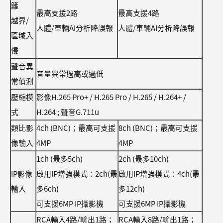
籬
最高支援2路
最高支援4路
越界/
人體/車輛AI分析降誤報
人體/車輛AI分析降誤報
區域入
侵
聲音異
音量異常過高或過低
常偵測
壓縮模
影像H.265 Pro+ / H.265 Pro / H.265 / H.264+ /
式
H.264 ; 聲音G.711u
類比影
4ch (BNC)；最高可支援
8ch (BNC)；最高可支援
像輸入
4MP
4MP
1ch (最多5ch)
2ch (最多10ch)
IP影像
啟用IP增強模式：2ch(最
啟用IP增強模式：4ch(最
輸入
多6ch)
多12ch)
可支援6MP IP攝影機
可支援6MP IP攝影機
RCA輸入4路/輸出1路；
RCA輸入8路/輸出1路；