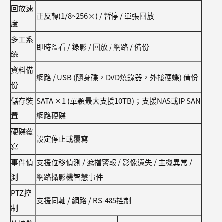
回放速
正反轉(1/8~256×) / 暫停 / 單張回放
度
多工系
即時監看 / 錄影 / 回放 / 網路 / 備份
統
資料備
網路 / USB (隨身碟，DVD燒錄器，外接硬蝶) 備份
份
儲存裝
SATA ×1 (單顆最大支援10TB)；支援NAS或IP SAN
置
網路硬碟
硬碟覆
設定停止或覆寫
寫
事件偵
支援位移偵測 / 遮擋警報 / 影像遺失 / 主機異常 /
測
網路攝影機智慧事件
PTZ控
支援同軸 / 網路 / RS-485控制
制