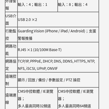
外接警
輸入：4；輸出：1
輸入：8；輸出：4
報
USB介
USB 2.0 ×2
面
行動監
Guarding Vision (iPhone / iPad / Android)；支援
控
警報推播
網路功
RJ45 ×1 (10/100M Base-T)
能
網路協
TCP/IP, PPPoE, DHCP, DNS, DDNS, HTTPS, NTP,
定
NFS, iSCSI, UPnP, ONVIF
遠端控
顯示 / 回放 / 備份 / 參數設定 / PTZ 操控
制
CMS中控軟體 / IE瀏覽
CMS中控軟體 / IE瀏覽
遠端連
器；
器；
線
多人最高同時32頻道
多人最高同時64頻道