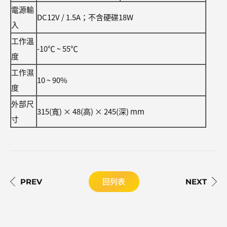
電源輸
DC12V / 1.5A；不含硬碟18W
入
工作溫
-10℃ ~ 55℃
度
工作濕
10 ~ 90%
度
外部尺
315(寬) × 48(高) × 245(深) mm
寸
回列表