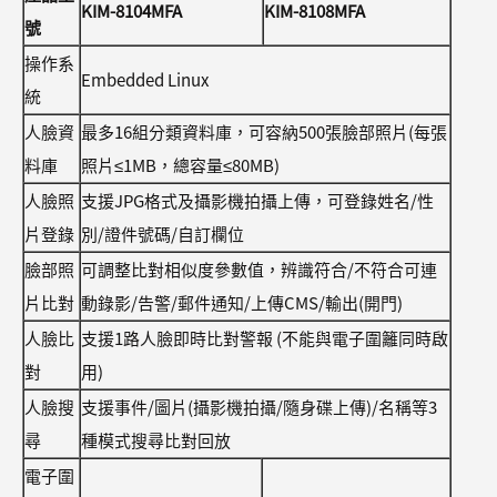
KIM-8104MFA
KIM-8108MFA
號
操作系
Embedded Linux
統
人臉資
最多16組分類資料庫，可容納500張臉部照片(每張
料庫
照片≤1MB，總容量≤80MB)
人臉照
支援JPG格式及攝影機拍攝上傳，可登錄姓名/性
片登錄
別/證件號碼/自訂欄位
臉部照
可調整比對相似度參數值，辨識符合/不符合可連
片比對
動錄影/告警/郵件通知/上傳CMS/輸出(開門)
人臉比
支援1路人臉即時比對警報 (不能與電子圍籬同時啟
對
用)
人臉搜
支援事件/圖片(攝影機拍攝/隨身碟上傳)/名稱等3
尋
種模式搜尋比對回放
電子圍