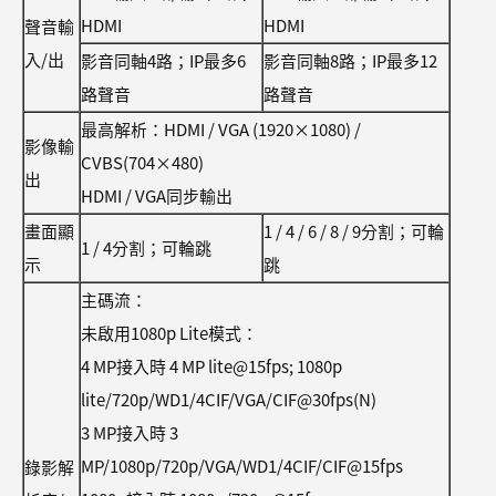
HDMI
HDMI
聲音輸
入/出
影音同軸4路；IP最多6
影音同軸8路；IP最多12
路聲音
路聲音
最高解析：HDMI / VGA (1920×1080) /
影像輸
CVBS(704×480)
出
HDMI / VGA同步輸出
畫面顯
1 / 4 / 6 / 8 / 9分割；可輪
1 / 4分割；可輪跳
示
跳
主碼流：
未啟用1080p Lite模式：
4 MP接入時 4 MP lite@15fps; 1080p
lite/720p/WD1/4CIF/VGA/CIF@30fps(N)
3 MP接入時 3
MP/1080p/720p/VGA/WD1/4CIF/CIF@15fps
錄影解