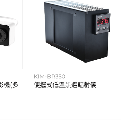
KIM-BR350
影機(多
便攜式低溫黑體輻射儀