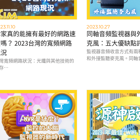
23.11.10
2023.10.27
你家真的能擁有最好的網路速
同軸音頻監視器與
嗎？ 2023台灣的寬頻網路
克風：五大優缺點
現況
監視器音頻收音方式有兩
和外接監聽麥克風。同軸
灣寬頻網路狀況：光纖與其他技術的
單、價格低廉，但音質受
存
麥克風音質更好、擴充性
複雜、價格較高。選擇哪
灣的寬頻網路普及率已達到65%，其
你的實際需求。
光纖網路佔了63%。光纖具有速度
、容量大、安全性高等優勢，是目前
主流的寬頻網路技術。
未配置光纖電纜的地區，網路業者會
用ADSL或VDSL等增強型銅線技術，
者是衛星網路和固定無線接入
FWA）等其他方式來提供服務。這些