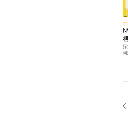
技
但
未
20
頻
探
何
到
資
先
控
代