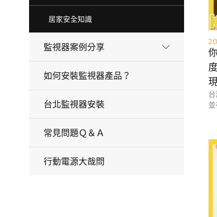
居家安全知識
20
監視器案例分享
度
如何安裝監視器產品？
台
台北監視器安裝
並
台
常見問題Ｑ＆Ａ
中
快
最
行動電源大哉問
在
使
或
（