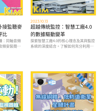
2023.10.13
外接監聽麥
超越傳統監控：智慧工廠4.0
評比
的數據驅動變革
種：同軸音頻
探索智慧工廠4.0的核心理念及其與監控
音頻安裝簡
系統的深度結合。了解如何充分利用先
限；外接監聽
進技術與製造的結合，以面對新世代製
更高，但安裝
造業的挑戰和機遇。透過數據、互聯性
種方式取決於
和智能化，打造更高效、可持續和人性
化的未來製造業。