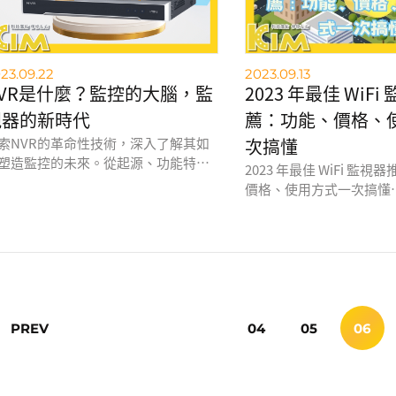
術雖然在速度和穩定性上不如光纖，
仍能提供可靠的網路連接。
來，隨著光纖網路的普及，台灣的寬
23.09.22
2023.09.13
網路速度和品質將進一步提升。
NVR是什麼？監控的大腦，監
2023 年最佳 WiFi
視器的新時代
薦：功能、價格、
索NVR的革命性技術，深入了解其如
次搞懂
塑造監控的未來。從起源、功能特色
2023 年最佳 WiFi 監
目前的發展趨勢，這裡提供您全面的
價格、使用方式一次搞懂
訊。同時，認識KIM廣佑科技 - 台灣領
的監控技術供應商，提供最優質的監
WiFi 監視器是現代人居
商品和專業服務，迎接監視器的新時
手，其優點是安裝簡單、
。
隨時隨地透過手機或電腦
時可以根據自己的需求和
的產品。
04
05
06